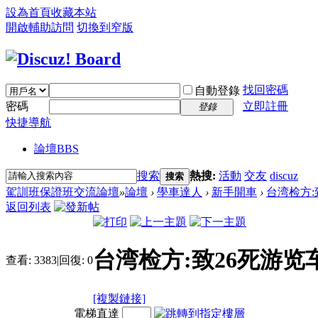
設為首頁
收藏本站
開啟輔助訪問
切換到窄版
找回密碼
自動登錄
密碼
立即註冊
登錄
快捷導航
論壇
BBS
搜索
熱搜:
活動
交友
discuz
搜索
駕訓班保證班交流論壇
»
論壇
›
學車達人
›
新手開車
›
台湾检方:
返回列表
台湾检方:致26死游
查看:
3383
|
回復:
0
[複製鏈接]
電梯直達