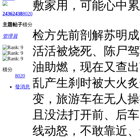
敷家用，可能心中累
2436
2438
8020
主題
帖子
積分
检方先前剖解苏明成
管理員
活活被烧死、陈尸驾
油助燃，现在又查出
積分
8020
乱产生刹时被大火炙
發消息
变，旅游车在无人操
且没法打开前、后车
线动怒，不敢靠近、