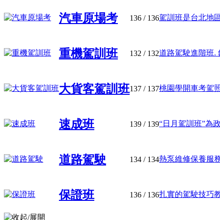
汽車原場考
駕訓班是台北地區唯
136
/ 136
重機駕訓班
道路駕駛進階班. 針
132
/ 132
大貨客駕訓班
桃園學開車考駕照推
137
/ 137
速成班
“日月駕訓班”為政
139
/ 139
道路駕駛
熱泵維修保養服務機
134
/ 134
保證班
扎實的駕駛技巧教學
136
/ 136