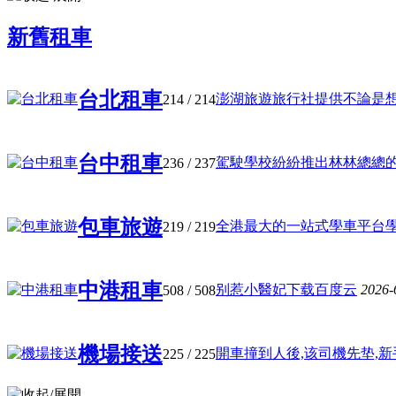
新舊租車
台北租車
澎湖旅遊旅行社提供不論是想考取
214
/ 214
台中租車
駕駛學校紛紛推出林林總總的學車
236
/ 237
包車旅遊
全港最大的一站式學車平台學車及
219
/ 219
中港租車
别惹小醫妃下载百度云
2026-
508
/ 508
機場接送
開車撞到人後,该司機先垫,新手最
225
/ 225