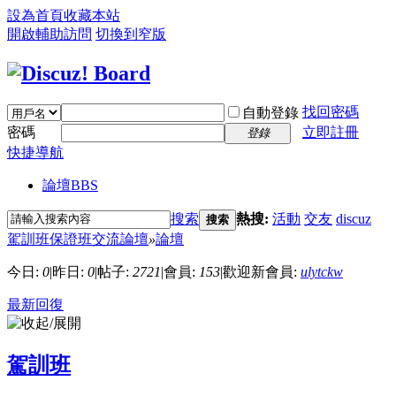
設為首頁
收藏本站
開啟輔助訪問
切換到窄版
找回密碼
自動登錄
密碼
立即註冊
登錄
快捷導航
論壇
BBS
搜索
熱搜:
活動
交友
discuz
搜索
駕訓班保證班交流論壇
»
論壇
今日:
0
|
昨日:
0
|
帖子:
2721
|
會員:
153
|
歡迎新會員:
ulytckw
最新回復
駕訓班