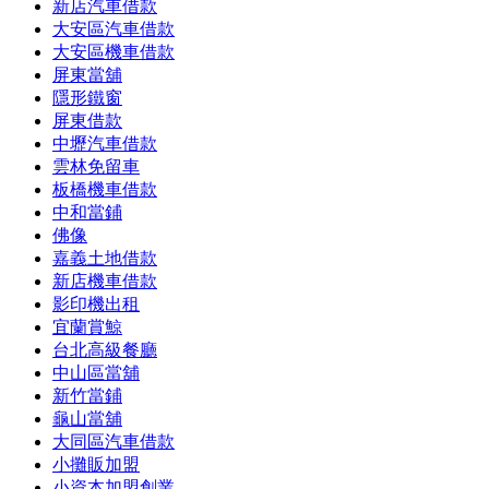
新店汽車借款
大安區汽車借款
大安區機車借款
屏東當舖
隱形鐵窗
屏東借款
中壢汽車借款
雲林免留車
板橋機車借款
中和當鋪
佛像
嘉義土地借款
新店機車借款
影印機出租
宜蘭賞鯨
台北高級餐廳
中山區當舖
新竹當鋪
龜山當舖
大同區汽車借款
小攤販加盟
小資本加盟創業