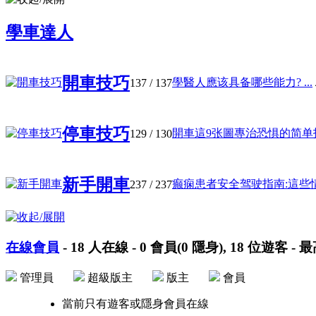
學車達人
開車技巧
學醫人應该具备哪些能力? ...
137
/ 137
停車技巧
開車這9张圖專治恐惧的简单技巧
129
/ 130
新手開車
癫痫患者安全驾驶指南:這些情况
237
/ 237
在線會員
-
18
人在線 -
0
會員(
0
隱身),
18
位遊客 - 
管理員
超級版主
版主
會員
當前只有遊客或隱身會員在線