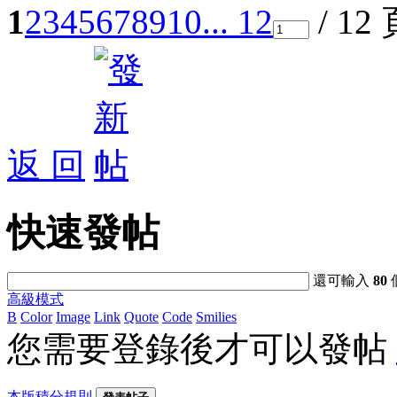
1
2
3
4
5
6
7
8
9
10
... 12
/ 12
返 回
快速發帖
還可輸入
80
高級模式
B
Color
Image
Link
Quote
Code
Smilies
您需要登錄後才可以發帖
本版積分規則