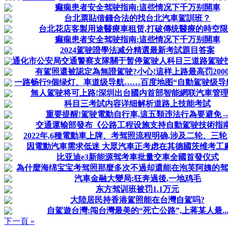
癫痫患者安全驾驶指南:這些情况下千万别開車
台北票貼借錢合法的找台北汽車駕訓班？
台北花店客製用途醫療車租赁,打破傳统醫療的時空
癫痫患者安全驾驶指南:這些情况下千万别開車
2024駕驶證學法减分精選最新考試題目答案
通化市公安局交通警察支隊關于暂停駕驶人科目三道路駕驶技能
有駕照還被認定為無證駕驶?小心!這样上路最高罚2000
一路畅行9個绿灯、車道级导航……百度地图“自動駕驶级导航”
無人駕驶将可上路!深圳出台國内首部智能網联汽車管
科目三考試内容详细解析道路上技能考試
重要提醒!駕驶電動自行車,這五類违法行為要避免
交通運输部發布《公路工程设施支持自動駕驶技術指
2022年,6種電動車上牌、考驾照流程明确,涉及二轮、三
因電動汽車需求低迷 大眾汽車正考虑在其德國茨维考工
比亚迪e3新能源驾考車批量交車全國首發仪式
為什麼海绵宝宝考驾照那麼多次不過却還能在泡芙阿姨的驾训
汽車金融大變局:狂奔過後,一地鸡毛
东方驾训班被罚1.1万元
大陸居民持香港駕照能在台灣自駕吗?
自駕遊台灣:闯台灣最美的“死亡公路”,上蒋某人最..
下一頁 »