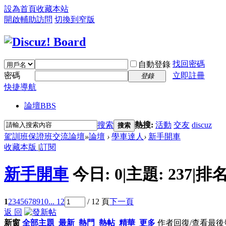
設為首頁
收藏本站
開啟輔助訪問
切換到窄版
找回密碼
自動登錄
密碼
立即註冊
登錄
快捷導航
論壇
BBS
搜索
熱搜:
活動
交友
discuz
搜索
駕訓班保證班交流論壇
»
論壇
›
學車達人
›
新手開車
收藏本版
|
訂閱
新手開車
今日:
0
|
主題:
237
|
排名
1
2
3
4
5
6
7
8
9
10
... 12
/ 12 頁
下一頁
返 回
新窗
全部主題
最新
熱門
熱帖
精華
更多
作者
回復/查看
最後