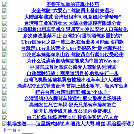
不得不知道的开車小技巧
安全驾驶“六要点” 驾驶員出發前先温习
大陆游客骤减 台湾出租车司机竟如此“苦哈哈”
台湾租车业军容壮大 大陆业者规模有限难分食
台湾拟将出租车司机年限调至70岁以应对人口高龄化
多次修法屡禁不止 台湾如何遏制酒驾多重挑战?
Uber国际化之路一波三折,在台业务可能面临罚款
台裁定Uber非法营业 Uber登报怒斥“阻挡新科技”
17吨货车摔落80米山谷 驾驶员自行爬出仅受轻伤
为什么说滴滴自动驾驶能成为中国的Waymo
中国完成首次高速公路无人驾驶队列测试
自动驾驶混战：商用道阻且长,收购先行一步
台湾飞机坠落前机翼曾擦撞出租车车上2人送医
滴滴APP正式登陆台湾 首期上线出租车、顺风车业务
行在台湾:台湾出租车 都属“个体户”
台湾通缉犯赤脚驾车脸通红 眼尖警察当场缉获
高雄发生死亡车祸 邵氏兄弟驾车撞树双亡
渝开机场专线开通,五公里内免费接送
白云机场:转场运营15年 接送旅客近7亿人次
机场接送——追星新式解锁,却遭路人大骂,粉丝:我追星碍谁了
下一頁 »