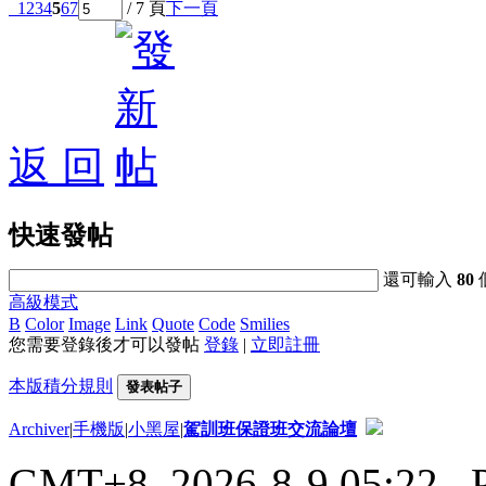
1
2
3
4
5
6
7
/ 7 頁
下一頁
返 回
快速發帖
還可輸入
80
高級模式
B
Color
Image
Link
Quote
Code
Smilies
您需要登錄後才可以發帖
登錄
|
立即註冊
本版積分規則
發表帖子
Archiver
|
手機版
|
小黑屋
|
駕訓班保證班交流論壇
GMT+8, 2026-8-9 05:22
, 