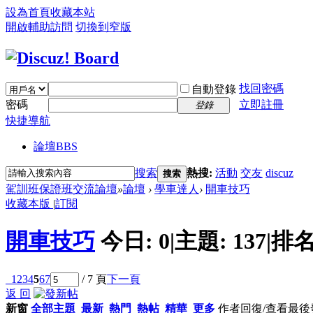
設為首頁
收藏本站
開啟輔助訪問
切換到窄版
找回密碼
自動登錄
密碼
立即註冊
登錄
快捷導航
論壇
BBS
搜索
熱搜:
活動
交友
discuz
搜索
駕訓班保證班交流論壇
»
論壇
›
學車達人
›
開車技巧
收藏本版
|
訂閱
開車技巧
今日:
0
|
主題:
137
|
排名
1
2
3
4
5
6
7
/ 7 頁
下一頁
返 回
新窗
全部主題
最新
熱門
熱帖
精華
更多
作者
回復/查看
最後