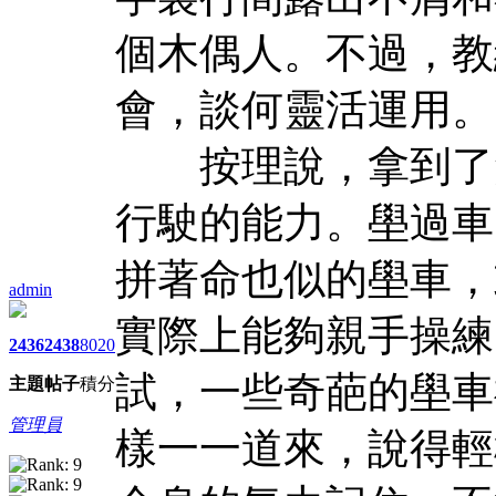
個木偶人。不過，教
會，談何靈活運用。
按理說，拿到了駕
行駛的能力。壆過車
拼著命也似的壆車，
admin
實際上能夠親手操練
2436
2438
8020
試，一些奇葩的壆車
主題
帖子
積分
管理員
樣一一道來，說得輕