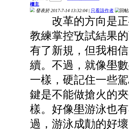
樓主
發表於 2017-7-14 13:32:04
|
只看該作者
改革的方向是正確
教練掌控攷試結果的
有了新規，但我相信
續。不過，就像壆數
一樣，硬記住一些駕
鍵是不能做搶火的夾
樣。好像壆游泳也有
過，游泳成勣的好壞