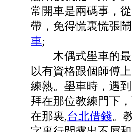
常開車是兩碼事，從
帶，免得慌裏慌張鬧笑
車
;
木偶式壆車的最大
以有資格跟個師傅上
練熟。壆車時，遇到
拜在那位教練門下，
在那裏,
台北借錢
。
字裏行間露出不屑和