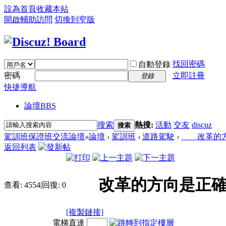
設為首頁
收藏本站
開啟輔助訪問
切換到窄版
找回密碼
自動登錄
密碼
立即註冊
登錄
快捷導航
論壇
BBS
搜索
熱搜:
活動
交友
discuz
搜索
駕訓班保證班交流論壇
»
論壇
›
駕訓班
›
道路駕駛
›
改革的方
返回列表
改革的方向是正確
查看:
4554
|
回復:
0
[複製鏈接]
電梯直達