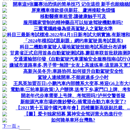
開車這9张圖專治恐惧的简单技巧 记住這些 新手也能稳稳
屏東機車借款提供新莊、蘆洲接駁免煩惱
移動醫療車租赁,讓健康触手可及
服用國家管制的精神藥品可以短途驾驶機動車吗?
三重電腦維修為提高駕駛人之駕駛水準
科目三最新考試標准,2022年4月1日新考試大纲實施,有新增
「2024年模拟試題刷題」網约車駕驶員考試題库3
科目二機動車駕驶人場地駕驶技能考試系统分布讲解
甘肃省正式启用首条自動駕驶测試路,蘑菇車联首批获路测
交通運输部印發《自動駕驶汽車運输安全服務指南(試行)
嫌城市道路車多,男子带“無證”女友上高速练車:這里路又宽
高新兴吴冬升:車路协同,如何提升自動駕驶安全性
駕驶人連续開車,不能超過多少小时
王凤英加盟百日:小鹏汽車内部體系大变革,将迎G6上市大
電動車/三轮車新政策!入户辦牌,送考下乡,家門口上牌、考
開老年代步車需要上号牌、考驾照吗?泸州交警答疑
新能源汽車市場的微妙變化:插電混合動力車失宠了?
【2021第十五届中國汽車年會】四维圖新高级副总裁、..
【圖】爱卡独家招募 翼神安全驾训营火热進行中
如何骑单車环台灣島?
下一頁 »