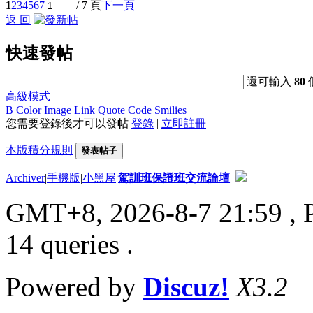
1
2
3
4
5
6
7
/ 7 頁
下一頁
返 回
快速發帖
還可輸入
80
高級模式
B
Color
Image
Link
Quote
Code
Smilies
您需要登錄後才可以發帖
登錄
|
立即註冊
本版積分規則
發表帖子
Archiver
|
手機版
|
小黑屋
|
駕訓班保證班交流論壇
GMT+8, 2026-8-7 21:59
, 
14 queries .
Powered by
Discuz!
X3.2