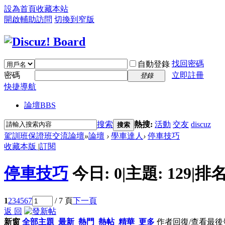
設為首頁
收藏本站
開啟輔助訪問
切換到窄版
找回密碼
自動登錄
密碼
立即註冊
登錄
快捷導航
論壇
BBS
搜索
熱搜:
活動
交友
discuz
搜索
駕訓班保證班交流論壇
»
論壇
›
學車達人
›
停車技巧
收藏本版
|
訂閱
停車技巧
今日:
0
|
主題:
129
|
排名
1
2
3
4
5
6
7
/ 7 頁
下一頁
返 回
新窗
全部主題
最新
熱門
熱帖
精華
更多
作者
回復/查看
最後