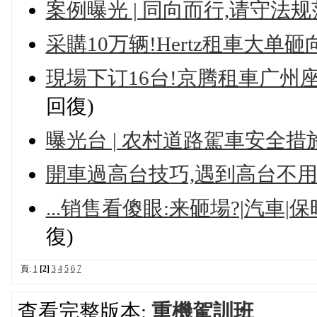
案例曝光 | 同向而行,请守法
采購10万辆!Hertz租車大单
現場下订16台!京腾租車广州
回復)
曝光台 | 农村道路駕車安全措
開車過高台技巧,遇到高台不用
...销售看傻眼:来砸場?|汽車|保時
復)
頁:
1
[2]
3
4
5
6
7
查看完整版本:
重機駕訓班