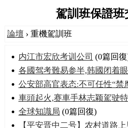
駕訓班保證班交流論
論壇
› 重機駕訓班
内江市宏欣考训公司
(0篇回復
各國驾考難易参半,韩國闭着
公安部高官表态:不可任性“禁
車頭起火,赛車手林志颖駕驶
全球知識局
(0篇回復)
【平安晋中二号】农村道路上男